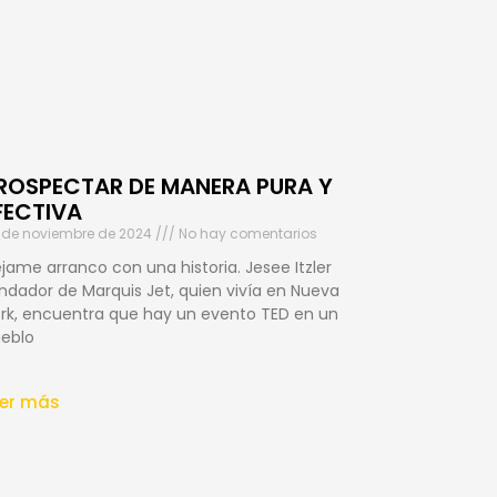
ROSPECTAR DE MANERA PURA Y
FECTIVA
 de noviembre de 2024
No hay comentarios
jame arranco con una historia. Jesee Itzler
ndador de Marquis Jet, quien vivía en Nueva
rk, encuentra que hay un evento TED en un
eblo
eer más