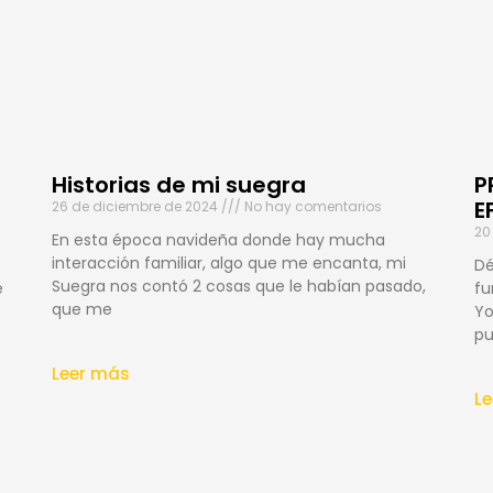
Historias de mi suegra
P
E
26 de diciembre de 2024
No hay comentarios
20
En esta época navideña donde hay mucha
interacción familiar, algo que me encanta, mi
Dé
Suegra nos contó 2 cosas que le habían pasado,
e
fu
que me
Yo
pu
Leer más
L