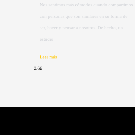
Nos sentimos más cómodos cuando compartimos
con personas que son similares en su forma de
ser, hacer y pensar a nosotros. De hecho, un
estudio
Leer más