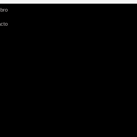
ibro
cto