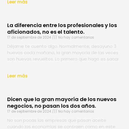
Leer más
La diferencia entre los profesionales y los
aficionados, no es el talento.
17 de septiembre de 2024
No hay comentarios
Déjame te cuento algo. Normalmente, desayuno 3
huevos cada mañana, la gran mayoría de las veces
son huevos revueltos. Lo primero que hago es sacar
Leer más
Dicen que la gran mayoría de los nuevos
negocios, no pasan los dos años.
17 de septiembre de 2024
No hay comentarios
No son pocas las empresas que pasan aceite
cuando las economías se contraen como en este