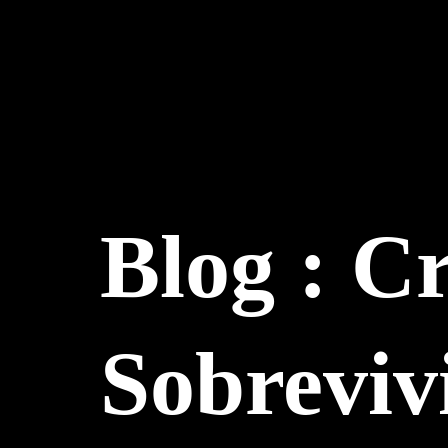
Ir
al
contenido
Blog : C
Sobreviv