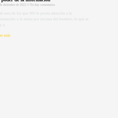
de diciembre de 2022
No hay comentarios
 tú eres de los que NO le presta atención a la
formación o la miras por encima del hombro, lo que te
y a
er más