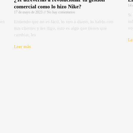
14 
comercial como lo hizo Nike?
17 de mayo de 2023
No hay comentarios
Si
in
 en
Entiendo que no es fácil, lo veo a diario, lo hablo con
vo
mis clientes y les digo, esto es algo que tienes que
cambiar, les
Le
Leer más