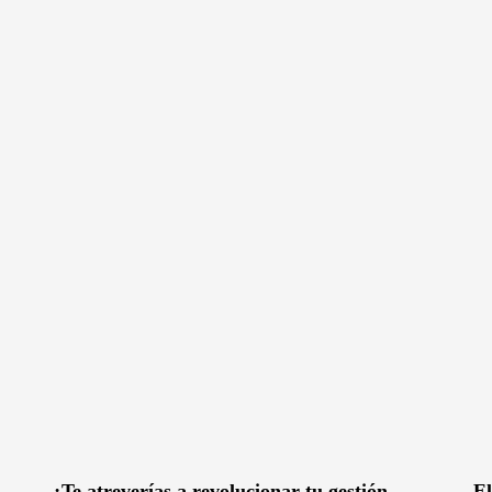
¿Te atreverías a revolucionar tu gestión
El