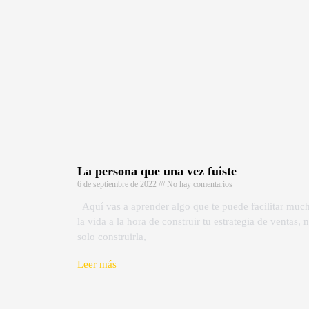
La persona que una vez fuiste
6 de septiembre de 2022
No hay comentarios
Aquí vas a aprender algo que te puede facilitar muc
la vida a la hora de construir tu estrategia de ventas, 
solo construirla,
Leer más