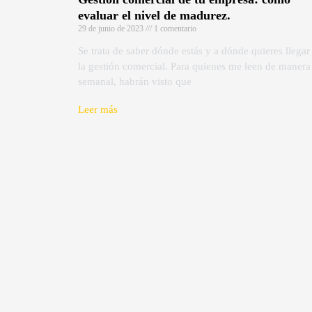
evaluar el nivel de madurez.
29 de junio de 2023
1 comentario
Se trata de saber dónde estás y a dónde quieres llegar
la gestión comercial. Para quienes me leen de manera
semanal, habrán visto que
Leer más