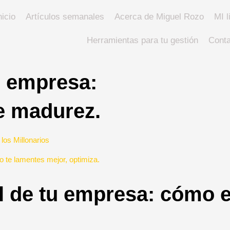
nicio
Artículos semanales
Acerca de Miguel Rozo
MI l
Herramientas para tu gestión
Conta
u empresa:
de madurez.
Next
 los Millonarios
 te lamentes mejor, optimiza.
 de tu empresa: cómo ev