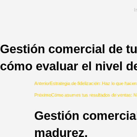
Ir
I
al
contenido
Gestión comercial de t
cómo evaluar el nivel 
Prev
Anterior
Estrategia de fidelización: Haz lo que hacen
Próximo
Cómo asumes tus resultados de ventas: No
Gestión comercial
madurez.