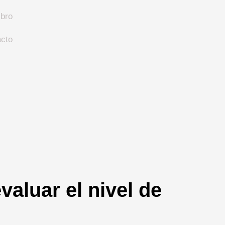
ibro
cto
aluar el nivel de