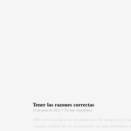
Tener las razones correctas
15 de junio de 2022
No hay comentarios
¡Me volví fanático de los podcasts! No tengo muy cla
cuando, podría ser en el momento en que estuvimos 