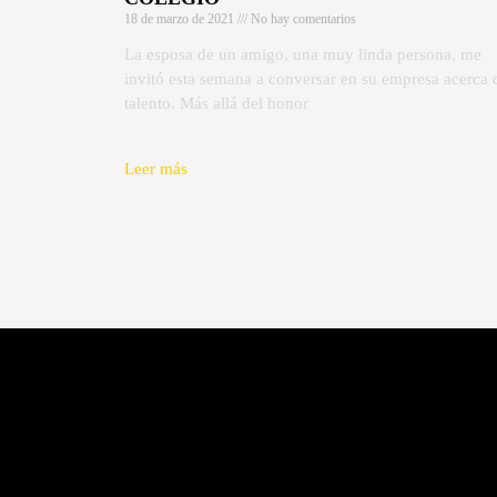
18 de marzo de 2021
No hay comentarios
La esposa de un amigo, una muy linda persona, me
invitó esta semana a conversar en su empresa acerca 
talento. Más allá del honor
Leer más