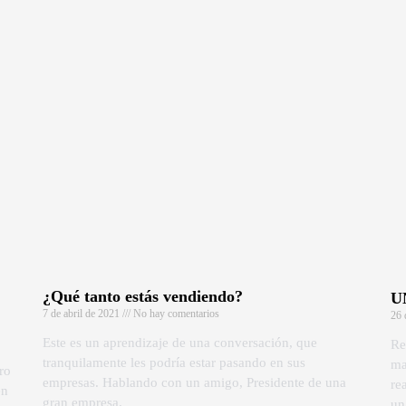
¿Qué tanto estás vendiendo?
U
7 de abril de 2021
No hay comentarios
26 
Este es un aprendizaje de una conversación, que
Re
tranquilamente les podría estar pasando en sus
ma
ro
empresas. Hablando con un amigo, Presidente de una
re
en
gran empresa.
un