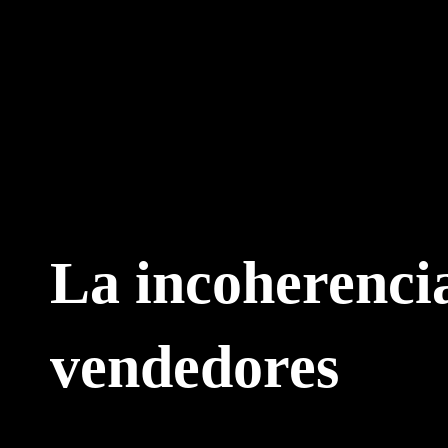
Ir
al
contenido
La incoherencia
vendedores