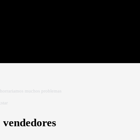
Next
 ahorrariamos muchos problemas
kstar
s vendedores