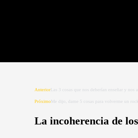
Prev
Anterior
Las 3 cosas que nos deberían enseñar y nos
Próximo
Me dijo, dame 5 cosas para volverme un roc
La incoherencia de lo