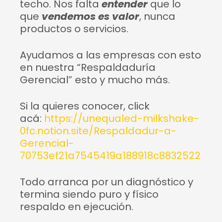
techo. Nos falta
entender
que lo
que
vendemos es valor
, nunca
productos o servicios.
Ayudamos a las empresas con esto
en nuestra “Respaldaduría
Gerencial” esto y mucho más.
Si la quieres conocer, click
acá:
https://unequaled-milkshake-
0fc.notion.site/Respaldadur-a-
Gerencial-
70753ef21a7545419a188918c8832522
Todo arranca por un diagnóstico y
termina siendo puro y físico
respaldo en ejecución.