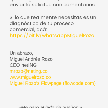
enviar la solicitud con comentarios.
Si lo que realmente necesitas es un
diagnóstico de tu proceso
comercial, acá:
https://bit.ly/whatsappMiguelRozo
Un abrazo,
Miguel Andrés Rozo
CEO netING
mrozo@neting.co
www.miguelrozo.co
Miguel Rozo’s Flowpage (flowcode.com)
«
Me paro al lado de dueños y