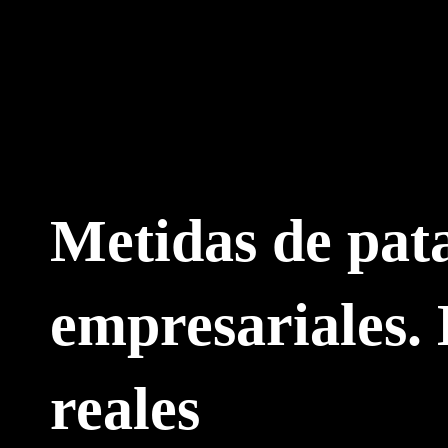
Ir
al
contenido
Metidas de pat
empresariales. 
reales