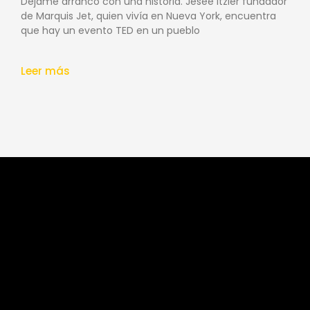
Déjame arranco con una historia. Jesee Itzler fundador
de Marquis Jet, quien vivía en Nueva York, encuentra
que hay un evento TED en un pueblo
Leer más