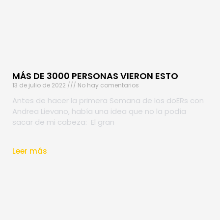
MÁS DE 3000 PERSONAS VIERON ESTO
13 de julio de 2022
No hay comentarios
Antes de hacer la primera Semana de los doERs con
Andrea Lievano, había una idea que no la podía
sacar de mi cabeza: El gran
Leer más