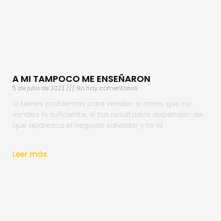
A MI TAMPOCO ME ENSEÑARON
5 de julio de 2022
No hay comentarios
Si tienes problemas para vender, si crees que no
vendes lo suficiente, si tus resultados dependen de
que aparezca el negocio salvador y te la
Leer más