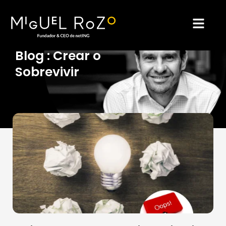
Ir
al
Blog : Crear o
Sobrevivir
contenido
Page
Page
Page
Page