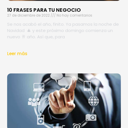
10 FRASES PARA TU NEGOCIO
27 de diciembre de 2022
No hay comentarios
Se nos acabó el año, finito. Ya pasamos la noche de
Navidad 🎄 y este próximo domingo comienza un
nuevo 🥂 año. Así que, para
Leer más