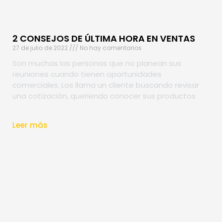
2 CONSEJOS DE ÚLTIMA HORA EN VENTAS
27 de julio de 2022
No hay comentarios
Son muchas las personas que no planean sus
reuniones cuando tienen oportunidades
comerciales. Los llama un cliente buscando revisar
una cotización, queriendo conocer sus productos
Leer más