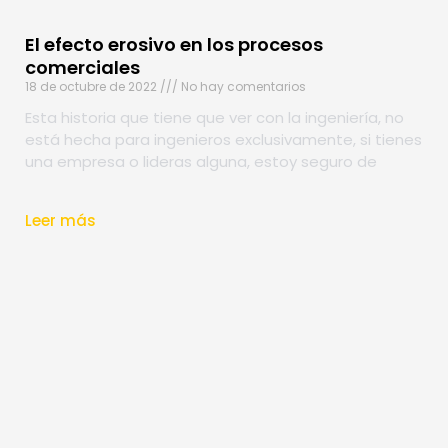
El efecto erosivo en los procesos
comerciales
18 de octubre de 2022
No hay comentarios
Esta historia que tiene que ver con la ingeniería, no
está hecha para ingenieros exclusivamente, si tienes
una empresa o lideras alguna, estoy seguro de
Leer más