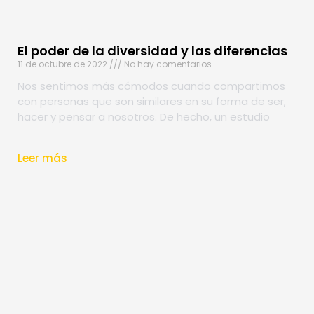
El poder de la diversidad y las diferencias
11 de octubre de 2022
No hay comentarios
Nos sentimos más cómodos cuando compartimos
con personas que son similares en su forma de ser,
hacer y pensar a nosotros. De hecho, un estudio
Leer más