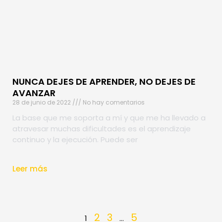
NUNCA DEJES DE APRENDER, NO DEJES DE
AVANZAR
28 de junio de 2022
No hay comentarios
La base que me soporta a mí y que me ha llevado a
atravesar muchas dificultades es el aprendizaje
continuo y la ejecución. Puede ser
Leer más
2
3
5
1
…