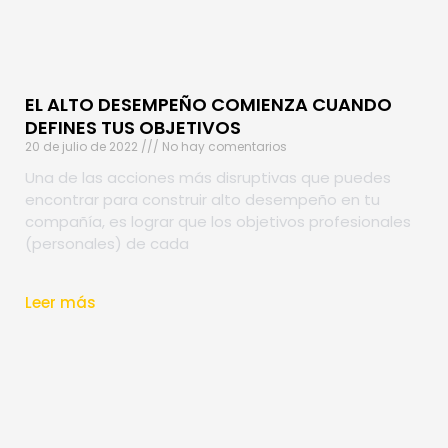
EL ALTO DESEMPEÑO COMIENZA CUANDO
DEFINES TUS OBJETIVOS
20 de julio de 2022
No hay comentarios
Una de las acciones más disruptivas que puedes
encontrar para construir alto desempeño en tu
compañía, es lograr que los objetivos profesionales
(personales) de cada
Leer más